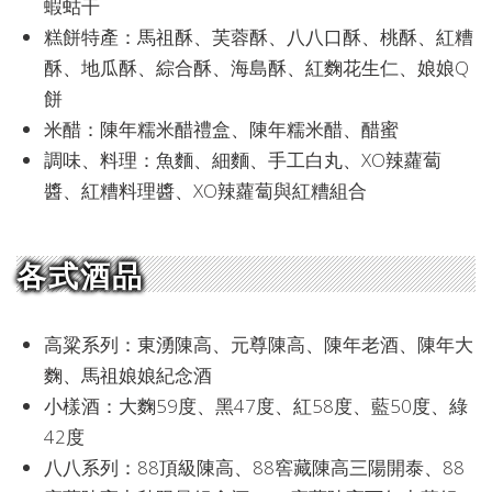
蝦蛄干
糕餅特產：馬祖酥、芙蓉酥、八八口酥、桃酥、紅糟
酥、地瓜酥、綜合酥、海島酥、紅麴花生仁、娘娘Q
餅
米醋：陳年糯米醋禮盒、陳年糯米醋、醋蜜
調味、料理：魚麵、細麵、手工白丸、XO辣蘿蔔
醬、紅糟料理醬、XO辣蘿蔔與紅糟組合
各式酒品
高粱系列：東湧陳高、元尊陳高、陳年老酒、陳年大
麴、馬祖娘娘紀念酒
小樣酒：大麴59度、黑47度、紅58度、藍50度、綠
42度
八八系列：88頂級陳高、88窖藏陳高三陽開泰、88